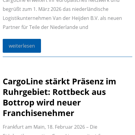
begrüßt zum 1. März 2026 das niederländische
Logistikunternehmen Van der Heijden B.V. als neuen
Partner für Teile der Niederlande und
CargoLine
weiterlesen
gewinnt
Van
der
Heijden
als
neuen
CargoLine stärkt Präsenz im
internationalen
Partner
für
Ruhrgebiet: Rottbeck aus
die
Niederlande
Bottrop wird neuer
und
Belgien
Franchisenehmer
Frankfurt am Main, 18. Februar 2026 – Die