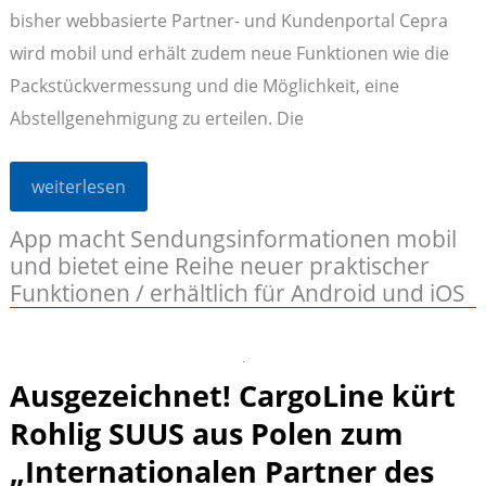
bisher webbasierte Partner- und Kundenportal Cepra
wird mobil und erhält zudem neue Funktionen wie die
Packstückvermessung und die Möglichkeit, eine
Abstellgenehmigung zu erteilen. Die
Stückgutkooperation
weiterlesen
CargoLine
bringt
App macht Sendungsinformationen mobil
ihr
Kundenportal
und bietet eine Reihe neuer praktischer
Cepra
aufs
Funktionen / erhältlich für Android und iOS
Mobilgerät
Ausgezeichnet! CargoLine kürt
Rohlig SUUS aus Polen zum
„Internationalen Partner des