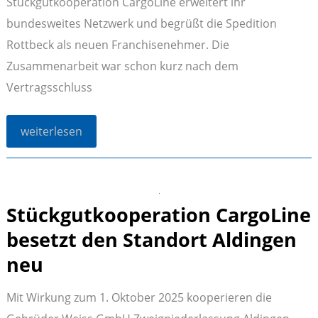
Stückgutkooperation CargoLine erweitert ihr
bundesweites Netzwerk und begrüßt die Spedition
Rottbeck als neuen Franchisenehmer. Die
Zusammenarbeit war schon kurz nach dem
Vertragsschluss
CargoLine
weiterlesen
stärkt
Präsenz
im
Ruhrgebiet:
Rottbeck
aus
Stückgutkooperation CargoLine
Bottrop
wird
neuer
besetzt den Standort Aldingen
Franchisenehmer
neu
Mit Wirkung zum 1. Oktober 2025 kooperieren die