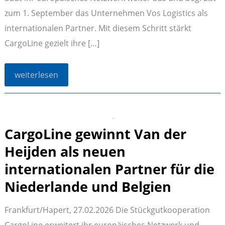
zum 1. September das Unternehmen Vos Logistics als
internationalen Partner. Mit diesem Schritt stärkt
CargoLine gezielt ihre […]
CargoLine
weiterlesen
erweitert
Netzwerk:
Vos
Logistics
wird
neuer
CargoLine gewinnt Van der
internationaler
Partner
Heijden als neuen
internationalen Partner für die
Niederlande und Belgien
Frankfurt/Hapert, 27.02.2026 Die Stückgutkooperation
CargoLine erweitert ihr europäisches Netzwerk und