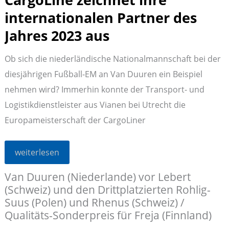
internationalen Partner des
Jahres 2023 aus
Ob sich die niederländische Nationalmannschaft bei der
diesjährigen Fußball-EM an Van Duuren ein Beispiel
nehmen wird? Immerhin konnte der Transport- und
Logistikdienstleister aus Vianen bei Utrecht die
Europameisterschaft der CargoLiner
CargoLine
weiterlesen
zeichnet
ihre
Van Duuren (Niederlande) vor Lebert
internationalen
Partner
(Schweiz) und den Drittplatzierten Rohlig-
des
Jahres
Suus (Polen) und Rhenus (Schweiz) /
2023
Qualitäts-Sonderpreis für Freja (Finnland)
aus