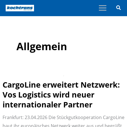
Zum
Inhalt
springen
Allgemein
CargoLine erweitert Netzwerk:
Vos Logistics wird neuer
internationaler Partner
Frankfurt: 23.04.2026 Die Stückgutkooperation CargoLine
baut ihr europäisches Netzwerk weiter aus und begrüßt