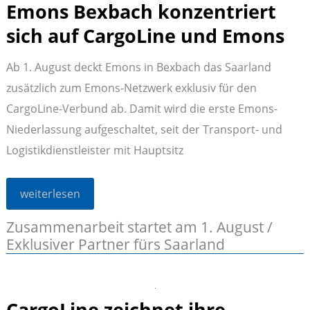
Emons Bexbach konzentriert
sich auf CargoLine und Emons
Ab 1. August deckt Emons in Bexbach das Saarland
zusätzlich zum Emons-Netzwerk exklusiv für den
CargoLine-Verbund ab. Damit wird die erste Emons-
Niederlassung aufgeschaltet, seit der Transport- und
Logistikdienstleister mit Hauptsitz
Emons
weiterlesen
Bexbach
konzentriert
Zusammenarbeit startet am 1. August /
sich
auf
Exklusiver Partner fürs Saarland
CargoLine
und
Emons
CargoLine zeichnet ihre