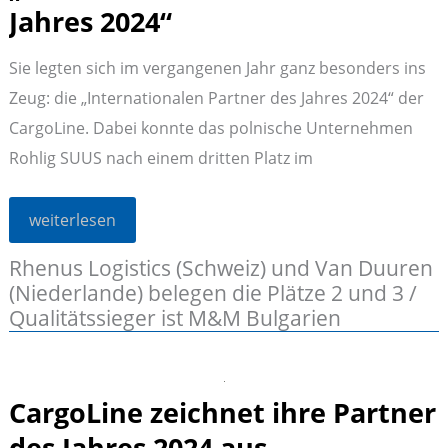
Jahres 2024“
Sie legten sich im vergangenen Jahr ganz besonders ins
Zeug: die „Internationalen Partner des Jahres 2024“ der
CargoLine. Dabei konnte das polnische Unternehmen
Rohlig SUUS nach einem dritten Platz im
Ausgezeichnet!
weiterlesen
CargoLine
kürt
Rhenus Logistics (Schweiz) und Van Duuren
Rohlig
SUUS
(Niederlande) belegen die Plätze 2 und 3 /
aus
Polen
Qualitätssieger ist M&M Bulgarien
zum
„Internationalen
Partner
des
Jahres
CargoLine zeichnet ihre Partner
2024“
des Jahres 2024 aus