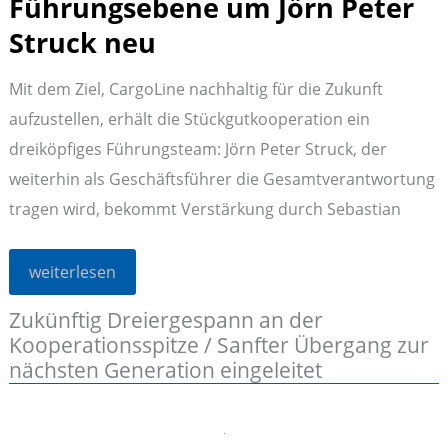
Führungsebene um Jörn Peter
Struck neu
Mit dem Ziel, CargoLine nachhaltig für die Zukunft
aufzustellen, erhält die Stückgutkooperation ein
dreiköpfiges Führungsteam: Jörn Peter Struck, der
weiterhin als Geschäftsführer die Gesamtverantwortung
tragen wird, bekommt Verstärkung durch Sebastian
CargoLine
weiterlesen
ordnet
die
Zukünftig Dreiergespann an der
Führungsebene
um
Kooperationsspitze / Sanfter Übergang zur
Jörn
Peter
nächsten Generation eingeleitet
Struck
neu