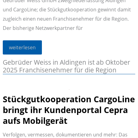
Gebrüder Weiss GmbH Zweigniederlassung Aldingen
und CargoLine; die Stückgutkooperation gewinnt damit
zugleich einen neuen Franchisenehmer für die Region.
Der bisherige Netzwerkpartner für
Stückgutkooperation
weiterlesen
CargoLine
besetzt
Gebrüder Weiss in Aldingen ist ab Oktober
den
Standort
2025 Franchisenehmer für die Region
Aldingen
neu
Stückgutkooperation CargoLine
bringt ihr Kundenportal Cepra
aufs Mobilgerät
Verfolgen, vermessen, dokumentieren und mehr: Das