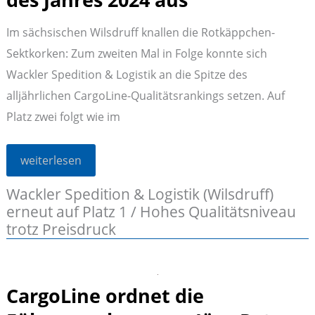
Im sächsischen Wilsdruff knallen die Rotkäppchen-
Sektkorken: Zum zweiten Mal in Folge konnte sich
Wackler Spedition & Logistik an die Spitze des
alljährlichen CargoLine-Qualitätsrankings setzen. Auf
Platz zwei folgt wie im
CargoLine
weiterlesen
zeichnet
ihre
Wackler Spedition & Logistik (Wilsdruff)
Partner
des
erneut auf Platz 1 / Hohes Qualitätsniveau
Jahres
2024
trotz Preisdruck
aus
CargoLine ordnet die